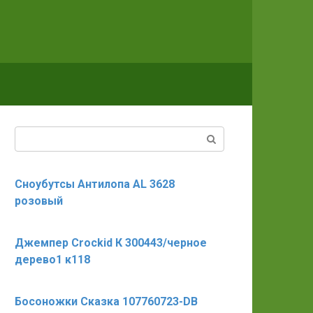
Поиск:
Сноубутсы Антилопа AL 3628
розовый
Джемпер Crockid К 300443/черное
дерево1 к118
Босоножки Сказка 107760723-DB