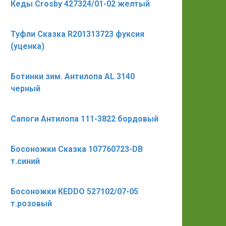
Кеды Crosby 427324/01-02 желтый
Туфли Сказка R201313723 фуксия
(уценка)
Ботинки зим. Антилопа AL 3140
черный
Сапоги Антилопа 111-3822 бордовый
Босоножки Сказка 107760723-DB
т.синий
Босоножки KEDDO 527102/07-05
т.розовый