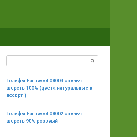
Поиск:
Гольфы Eurowool 08003 овечья
шерсть 100% (цвета натуральные в
ассорт.)
Гольфы Eurowool 08002 овечья
шерсть 90% розовый