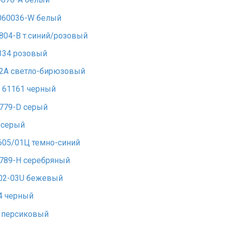
060036-W белый
04-B т.синий/розовый
334 розовый
-2А светло-бирюзовый
J 61161 черный
779-D серый
n серый
605/01Ц темно-синий
789-H серебряный
02-03U бежевый
4 черный
d персиковый