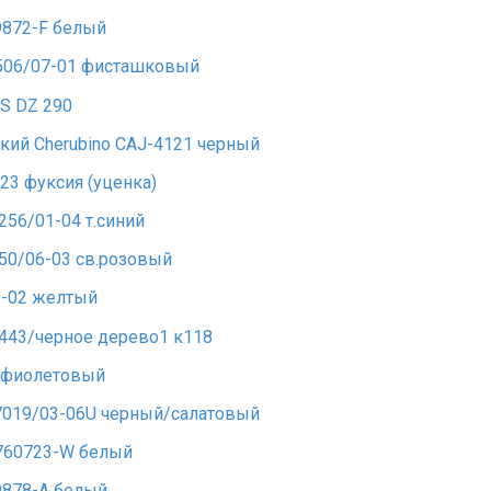
872-F белый
506/07-01 фисташковый
S DZ 290
кий Cherubino CAJ-4121 черный
23 фуксия (уценка)
56/01-04 т.синий
50/06-03 св.розовый
1-02 желтый
443/черное дерево1 к118
9 фиолетовый
019/03-06U черный/салатовый
760723-W белый
878-A белый