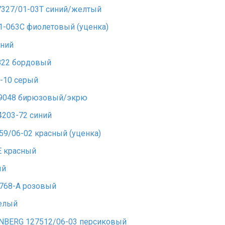
327/01-03T синий/желтый
1-063С фиолетовый (уценка)
иний
822 бордовый
-10 серый
T 9048 бирюзовый/экрю
4203-72 синий
9/06-02 красный (уценка)
Е красный
ый
768-A розовый
белый
NBERG 127512/06-03 персиковый