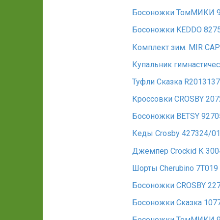
Босоножки ТомМИКИ 9
Босоножки KEDDO 827
Комплект зим. MIR CAP
Купальник гимнастичес
Туфли Сказка R2013137
Кроссовки CROSBY 2072
Босоножки BETSY 9270
Кеды Crosby 427324/0
Джемпер Crockid К 300
Шорты Cherubino 7T01
Босоножки CROSBY 227
Босоножки Сказка 107
Босоножки ТомМИКИ 9