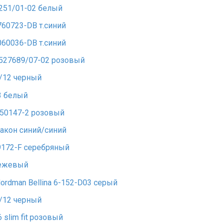
251/01-02 белый
60723-DB т.синий
60036-DB т.синий
527689/07-02 розовый
/12 черный
3 белый
X50147-2 розовый
акон синий/синий
172-F серебряный
бежевый
Nordman Bellina 6-152-D03 серый
/12 черный
 slim fit розовый