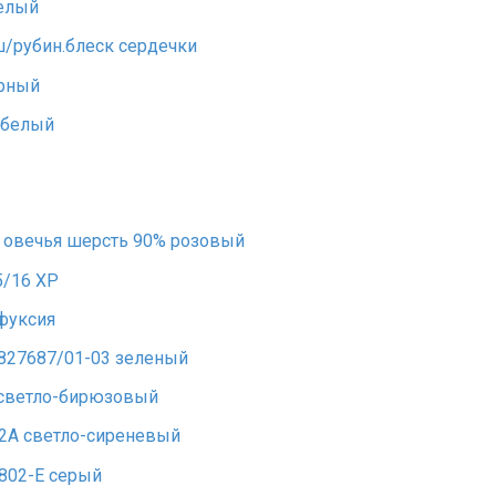
белый
ш/рубин.блеск сердечки
ерный
а белый
 овечья шерсть 90% розовый
5/16 ХР
фуксия
827687/01-03 зеленый
 светло-бирюзовый
-2А светло-сиреневый
802-E серый