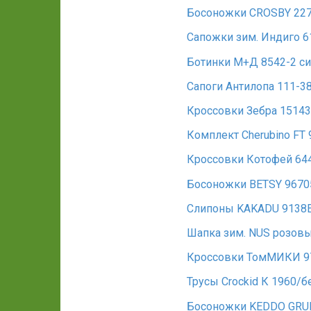
Босоножки CROSBY 227
Сапожки зим. Индиго 6
Ботинки М+Д 8542-2 с
Сапоги Антилопа 111-3
Кроссовки Зебра 15143
Комплект Cherubino F
Кроссовки Котофей 64
Босоножки BETSY 96705
Слипоны KAKADU 9138
Шапка зим. NUS розов
Кроссовки ТомМИКИ 9
Трусы Crockid К 1960/
Босоножки KEDDO GRU