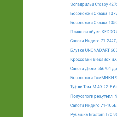
Эспадрильи Crosby 427
Босоножки Сказка 1077
Босоножки Сказка 1050
Пляжная обувь KEDDO 
Сапоги Индиго 71-242С
Блузка UNONAD'ART 60
Кроссовки BlessBox B
Сапоги Дюна 566/01 др
Босоножки ТомМИКИ 9
Туфли Том-М 49-22-Е 
Полусапоги рез.утепл. 
Сапоги Индиго 71-105В
Рубашка Brostem T/C 96