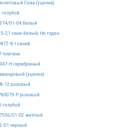
олетовый Сова (уценка)
 голубой
374/01-04 белый
5-21 сине-белый, Не годен
72-B т.синий
 платина
947-H серебряный
авандовый (уценка)
08-12 розовый
760079-P розовый
 голубой
7536/01-02 желтый
2-01 черный