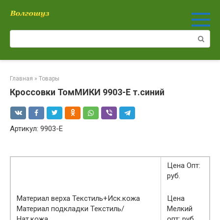
Перейти
к
контенту
Поиск:
Главная
»
Товары
Кроссовки ТомМИКИ 9903-E т.синий
Артикул: 9903-E
Цена Опт:
руб.
Материал верха Текстиль+Иск.кожа
Цена
Материал подкладки Текстиль/
Мелкий
Нат.кожа
опт: руб.